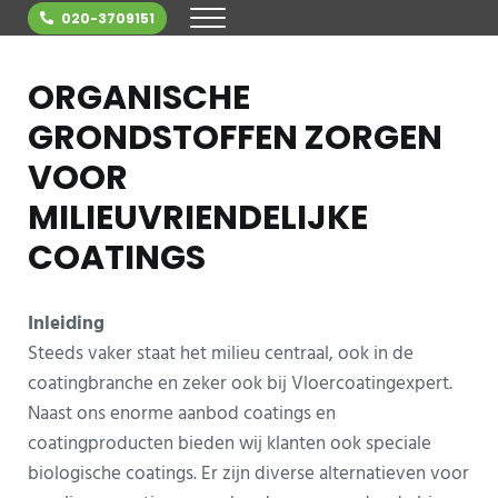
Door naar de hoofd inhoud
Skip to header right navigation
Skip to site footer
020-3709151
MENU
Vloercoating: informatie, prijzen, kwali
ORGANISCHE
GRONDSTOFFEN ZORGEN
VOOR
MILIEUVRIENDELIJKE
COATINGS
Inleiding
Steeds vaker staat het milieu centraal, ook in de
coatingbranche en zeker ook bij Vloercoatingexpert.
Naast ons enorme aanbod coatings en
coatingproducten bieden wij klanten ook speciale
biologische coatings. Er zijn diverse alternatieven voor